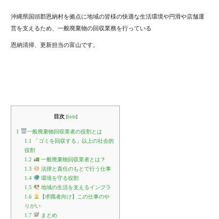
ok
r
沖縄県国頭郡恩納村を拠点に地域の皆様の快適な生活環境や円滑や店舗運
営を支えるため、一般廃棄物の回収業務を行っている
恩納清掃、更新担当の富山です。
目次
[
hide
]
1
一般廃棄物回収業者の役割とは
1.1
「ゴミを回収する」以上の社会的
役割
1.2
一般廃棄物回収業者とは？
1.3
法律と責任のもとで行う仕事
1.4
環境を守る役割
1.5
地域の生活を支えるインフラ
1.6
【求職者向け】この仕事のや
りがい
1.7
まとめ