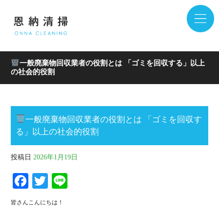
一般廃棄物回収業者の役割とは 「ゴミを回収する」以上
の社会的役割
一般廃棄物回収業者の役割とは 「ゴミを回収す
る」以上の社会的役割
投稿日
2026年1月19日
Fa
T
Li
ce
wi
ne
皆さんこんにちは！
bo
tte