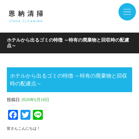
ホテルから出るゴミの特徴 ～特有の廃棄物と回収時の配慮
点～
ホテルから出るゴミの特徴 ～特有の廃棄物と回収
時の配慮点～
投稿日
2026年6月18日
Fa
T
Li
ce
wi
ne
皆さんこんにちは！
bo
tte