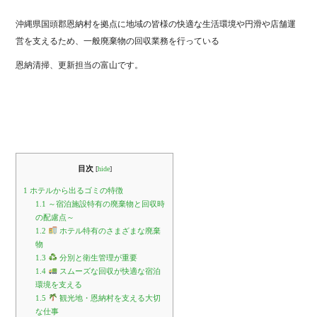
ok
r
沖縄県国頭郡恩納村を拠点に地域の皆様の快適な生活環境や円滑や店舗運
営を支えるため、一般廃棄物の回収業務を行っている
恩納清掃、更新担当の富山です。
目次
[
hide
]
1
ホテルから出るゴミの特徴
1.1
～宿泊施設特有の廃棄物と回収時
の配慮点～
1.2
ホテル特有のさまざまな廃棄
物
1.3
分別と衛生管理が重要
1.4
スムーズな回収が快適な宿泊
環境を支える
1.5
観光地・恩納村を支える大切
な仕事