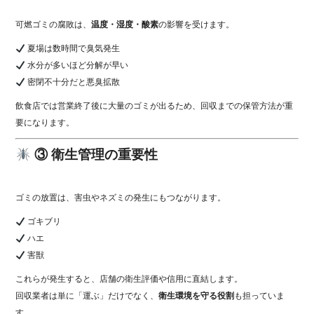
可燃ゴミの腐敗は、
温度・湿度・酸素
の影響を受けます。
夏場は数時間で臭気発生
水分が多いほど分解が早い
密閉不十分だと悪臭拡散
飲食店では営業終了後に大量のゴミが出るため、回収までの保管方法が重
要になります。
③ 衛生管理の重要性
ゴミの放置は、害虫やネズミの発生にもつながります。
ゴキブリ
ハエ
害獣
これらが発生すると、店舗の衛生評価や信用に直結します。
回収業者は単に「運ぶ」だけでなく、
衛生環境を守る役割
も担っていま
す。