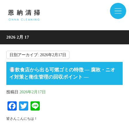
2026 2月 17
日別アーカイブ:
2026年2月17日
飲食店から出る可燃ゴミの特徴 ― 腐敗・ニオ
イ対策と衛生管理の回収ポイント ―
投稿日
2026年2月17日
Fa
T
Li
ce
wi
ne
皆さんこんにちは！
bo
tte