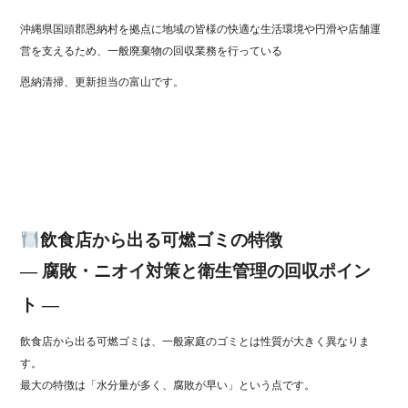
ok
r
沖縄県国頭郡恩納村を拠点に地域の皆様の快適な生活環境や円滑や店舗運
営を支えるため、一般廃棄物の回収業務を行っている
恩納清掃、更新担当の富山です。
飲食店から出る可燃ゴミの特徴
― 腐敗・ニオイ対策と衛生管理の回収ポイン
ト ―
飲食店から出る可燃ゴミは、一般家庭のゴミとは性質が大きく異なりま
す。
最大の特徴は「水分量が多く、腐敗が早い」という点です。