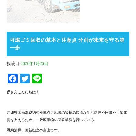
可燃ゴミ回収の基本と注意点 分別が未来を守る第
一歩
投稿日
2026年1月26日
Fa
T
Li
ce
wi
ne
皆さんこんにちは！
bo
tte
ok
r
沖縄県国頭郡恩納村を拠点に地域の皆様の快適な生活環境や円滑や店舗運
営を支えるため、一般廃棄物の回収業務を行っている
恩納清掃、更新担当の富山です。