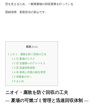
営を支えるため、一般廃棄物の回収業務を行っている
恩納清掃、更新担当の富山です。
目次
[
hide
]
1
ニオイ・腐敗を防ぐ回収の工夫
1.1
① 夏場のリスク
1.2
② 店舗側へのアドバイス
1.3
③ 迅速回収体制
1.4
④ 車両と作業の衛生管理
1.5
求職者の方へ
1.6
まとめ
ニオイ・腐敗を防ぐ回収の工夫
― 夏場の可燃ゴミ管理と迅速回収体制 ―