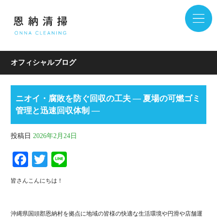
オフィシャルブログ
ニオイ・腐敗を防ぐ回収の工夫 ― 夏場の可燃ゴミ
管理と迅速回収体制 ―
投稿日
2026年2月24日
Fa
T
Li
ce
wi
ne
皆さんこんにちは！
bo
tte
ok
r
沖縄県国頭郡恩納村を拠点に地域の皆様の快適な生活環境や円滑や店舗運