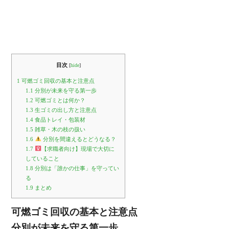
目次
[
hide
]
1
可燃ゴミ回収の基本と注意点
1.1
分別が未来を守る第一歩
1.2
可燃ゴミとは何か？
1.3
生ゴミの出し方と注意点
1.4
食品トレイ・包装材
1.5
雑草・木の枝の扱い
1.6
分別を間違えるとどうなる？
1.7
‍
【求職者向け】現場で大切に
していること
1.8
分別は「誰かの仕事」を守ってい
る
1.9
まとめ
可燃ゴミ回収の基本と注意点
分別が未来を守る第一歩