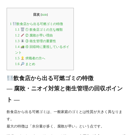
目次
[
hide
]
1
飲食店から出る可燃ゴミの特徴
1.1
① 飲食店ゴミの主な種類
1.2
② 腐敗が早い理由
1.3
③ 衛生管理の重要性
1.4
④ 回収時に重視しているポイ
ント
1.5
求職者の方へ
1.6
まとめ
飲食店から出る可燃ゴミの特徴
― 腐敗・ニオイ対策と衛生管理の回収ポイン
ト ―
飲食店から出る可燃ゴミは、一般家庭のゴミとは性質が大きく異なりま
す。
最大の特徴は「水分量が多く、腐敗が早い」という点です。