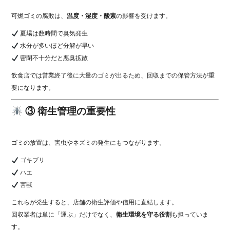
可燃ゴミの腐敗は、
温度・湿度・酸素
の影響を受けます。
夏場は数時間で臭気発生
水分が多いほど分解が早い
密閉不十分だと悪臭拡散
飲食店では営業終了後に大量のゴミが出るため、回収までの保管方法が重
要になります。
③ 衛生管理の重要性
ゴミの放置は、害虫やネズミの発生にもつながります。
ゴキブリ
ハエ
害獣
これらが発生すると、店舗の衛生評価や信用に直結します。
回収業者は単に「運ぶ」だけでなく、
衛生環境を守る役割
も担っていま
す。