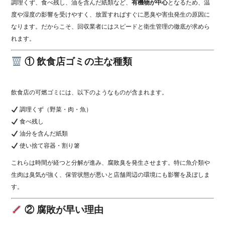
調理くず、食べ残し、油を含んだ紙類など、
有機物が中心
となるため、温
度や湿度の影響を受けやすく、放置すればすぐに悪臭や害虫発生の原因に
なります。だからこそ、回収業者にはスピードと衛生管理の徹底が求めら
れます。
① 飲食店ゴミの主な種類
飲食店の可燃ゴミには、以下のようなものが含まれます。
調理くず（野菜・肉・魚）
食べ残し
油分を含んだ紙類
使い捨て容器・割り箸
これらは時間が経つと分解が進み、腐敗臭を発生させます。特に魚介類や
生肉は臭気が強く、保管状態が悪いと店舗周辺の環境にも影響を及ぼしま
す。
② 腐敗が早い理由