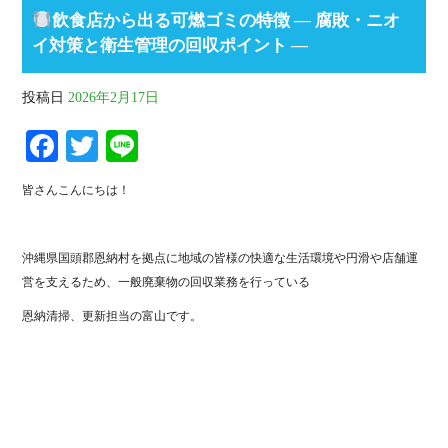
飲食店から出る可燃ゴミの特徴 ― 腐敗・ニオ
イ対策と衛生管理の回収ポイント ―
投稿日
2026年2月17日
Fa
T
Li
ce
wi
ne
皆さんこんにちは！
bo
tte
ok
r
沖縄県国頭郡恩納村を拠点に地域の皆様の快適な生活環境や円滑や店舗運
営を支えるため、一般廃棄物の回収業務を行っている
恩納清掃、更新担当の富山です。