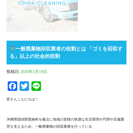
一般廃棄物回収業者の役割とは 「ゴミを回収す
る」以上の社会的役割
投稿日
2026年1月19日
Fa
T
Li
ce
wi
ne
皆さんこんにちは！
bo
tte
ok
r
沖縄県国頭郡恩納村を拠点に地域の皆様の快適な生活環境や円滑や店舗運
営を支えるため、一般廃棄物の回収業務を行っている