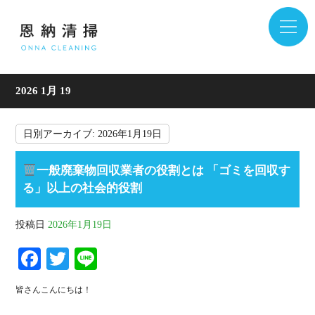
2026 1月 19
日別アーカイブ:
2026年1月19日
一般廃棄物回収業者の役割とは 「ゴミを回収す
る」以上の社会的役割
投稿日
2026年1月19日
Fa
T
Li
ce
wi
ne
皆さんこんにちは！
bo
tte