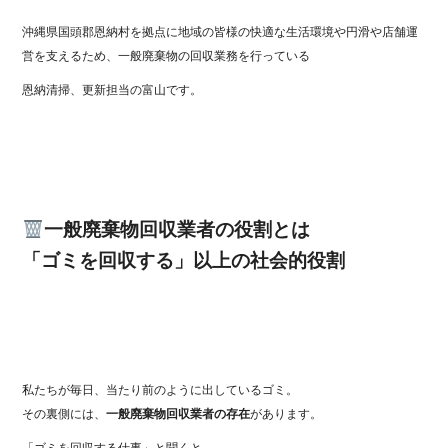
ok
r
沖縄県国頭郡恩納村を拠点に地域の皆様の快適な生活環境や円滑や店舗運
営を支えるため、一般廃棄物の回収業務を行っている
恩納清掃、更新担当の富山です。
一般廃棄物回収業者の役割とは
「ゴミを回収する」以上の社会的役割
私たちが毎日、当たり前のように出しているゴミ。
その裏側には、
一般廃棄物回収業者の存在
があります。